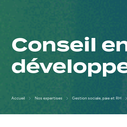
Conseil e
développ
Accueil
Nos expertises
Gestion sociale, paie et RH