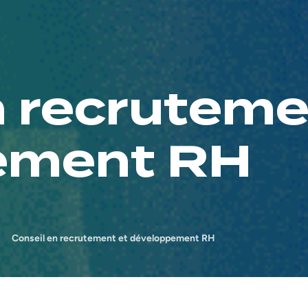
n recruteme
ement RH
Conseil en recrutement et développement RH