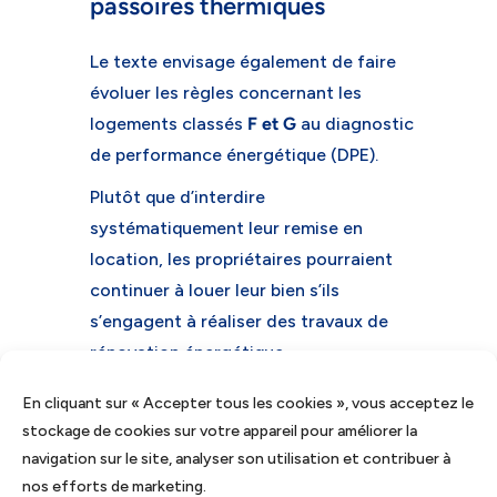
passoires thermiques
Le texte envisage également de faire
évoluer les règles concernant les
logements classés
F et G
au diagnostic
de performance énergétique (DPE).
Plutôt que d’interdire
systématiquement leur remise en
location, les propriétaires pourraient
continuer à louer leur bien s’ils
s’engagent à réaliser des travaux de
rénovation énergétique.
Ces travaux devraient être effectués
En cliquant sur « Accepter tous les cookies », vous acceptez le
dans un délai de
3 ans
pour une maison
stockage de cookies sur votre appareil pour améliorer la
individuelle et de
5 ans
lorsqu’il s’agit
navigation sur le site, analyser son utilisation et contribuer à
nos efforts de marketing.
d’un logement situé en copropriété.