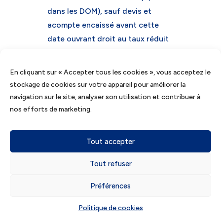
dans les DOM), sauf devis et
acompte encaissé avant cette
date ouvrant droit au taux réduit
de 10 %. Et à compter du
er
1
octobre 2025, le taux de TVA
En cliquant sur « Accepter tous les cookies », vous acceptez le
de 5,5 % s’appliquera sur la
stockage de cookies sur votre appareil pour améliorer la
livraison et l’installation de
navigation sur le site, analyser son utilisation et contribuer à
panneaux photovoltaïques
nos efforts de marketing.
(≤ 9 kWc) dans les logements, sous
réserve d’un arrêté d’application.
Tout accepter
Chamboulement des régimes
de TVA des petites entreprises
Tout refuser
er
À compter du 1
mars 2025, les
Préférences
limites de chiffre d’affaires
Politique de cookies
permettant de bénéficier de la