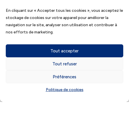
ont constaté que les gérants s’étaient
En cliquant sur « Accepter tous les cookies », vous acceptez le
portés caution pour toutes les
stockage de cookies sur votre appareil pour améliorer la
obligations de la société à l’égard de la
navigation sur le site, analyser son utilisation et contribuer à
banque et que cette dernière ne les
nos efforts de marketing.
avait pas déchargés de cet
engagement. Dès lors, la banque
Tout accepter
pouvait valablement leur réclamer,
dans la limite du plafond
Tout refuser
contractuellement prévu, le paiement
des dettes qui restaient dues par la
Préférences
société, y compris de celles qui
Politique de cookies
n’étaient pas encore nées au moment
de la souscription du cautionnement.
Cassation commerciale, 27 novembre
2024, n° 23-19560