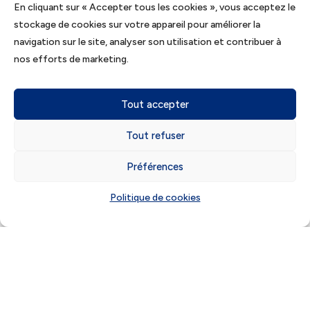
relèvent des caisses de congés payés,
En cliquant sur « Accepter tous les cookies », vous acceptez le
stockage de cookies sur votre appareil pour améliorer la
les modalités de mise en œuvre de
navigation sur le site, analyser son utilisation et contribuer à
cette loi ne sont pas encore connues.
nos efforts de marketing.
Nos conseillers restent disponibles
pour répondre à vos questions et pour
Tout accepter
vous accompagner dans les
démarches.
Tout refuser
Préférences
Contactez-nous
Politique de cookies
10
/ 139