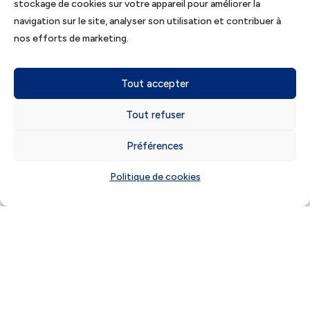
stockage de cookies sur votre appareil pour améliorer la
navigation sur le site, analyser son utilisation et contribuer à
Pour bénéficier de l’exonération
nos efforts de marketing.
spécifique, le don doit financer un
projet bien défini.
Tout accepter
Sont notamment éligibles :
Tout refuser
l’achat d’un logement neuf
destiné à devenir la résidence
Préférences
principale ;
certains travaux de rénovation
Politique de cookies
énergétique ;
des dépenses visant à améliorer
la performance énergétique du
logement.
En revanche, un simple investissement
locatif patrimonial ou l’achat d’un
logement ancien sans travaux éligibles