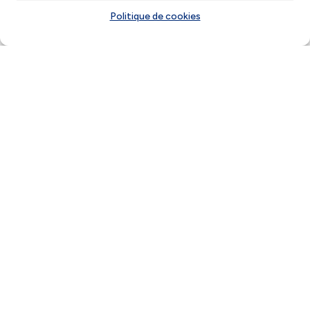
Politique de cookies
TVA : ce qu’il faut
vérifier avant 2026
COMPTABILITÉ