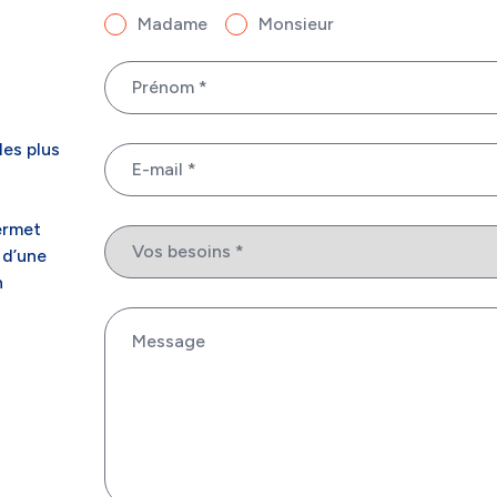
Madame
Monsieur
Prénom
Nom
*
les plus
E-
mail
*
ermet
Votre
 d’une
besoins
*
n
Message