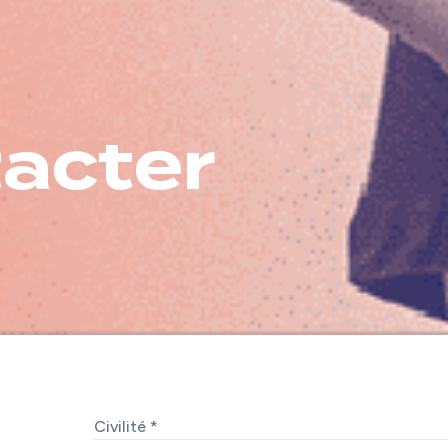
acter
Civilité *