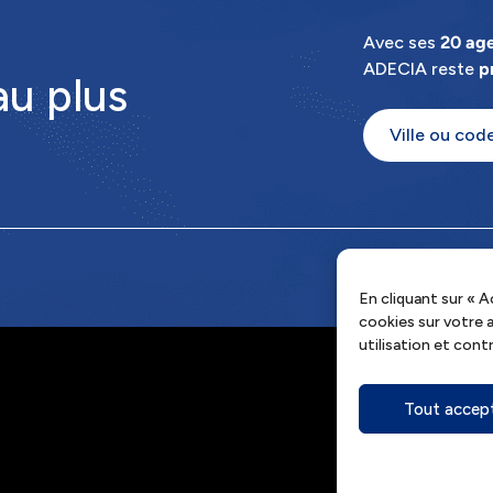
Avec ses
20 ag
ADECIA reste
p
u plus
En cliquant sur « 
cookies sur votre ap
utilisation et cont
Tout accep